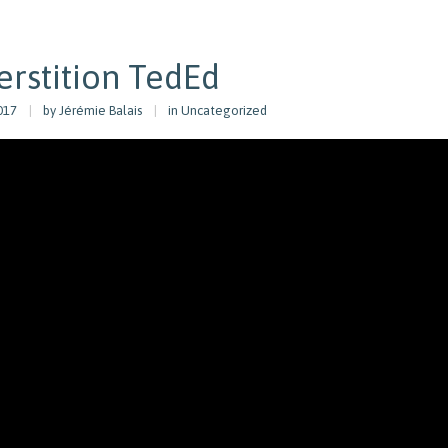
erstition TedEd
017
by
Jérémie Balais
in Uncategorized