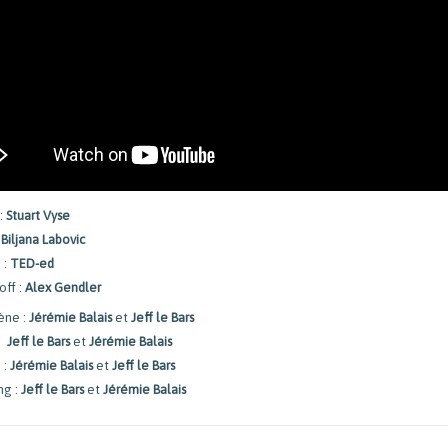
:
Stuart Vyse
:
Biljana Labovic
 :
TED-ed
off :
Alex Gendler
ène :
Jérémie Balais
et
Jeff le Bars
:
Jeff le Bars
et
Jérémie Balais
 :
Jérémie Balais
et
Jeff le Bars
ng :
Jeff le Bars
et
Jérémie Balais